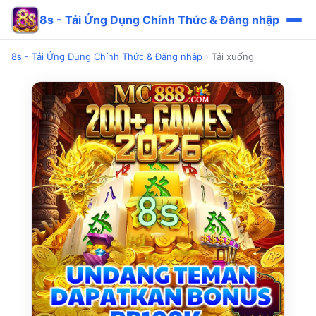
8s - Tải Ứng Dụng Chính Thức & Đăng nhập
8s - Tải Ứng Dụng Chính Thức & Đăng nhập
›
Tải xuống