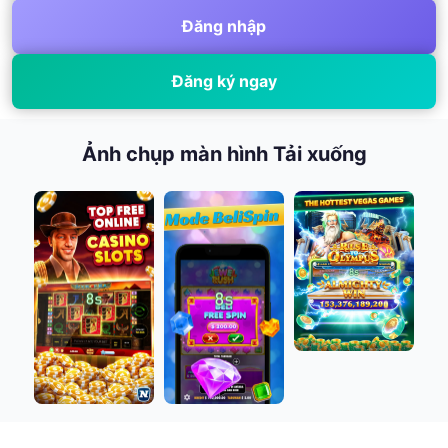
Đăng nhập
Đăng ký ngay
Ảnh chụp màn hình Tải xuống